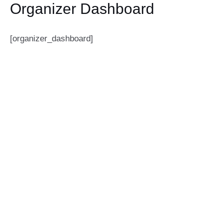
Organizer Dashboard
Preskočiť
na
obsah
[organizer_dashboard]