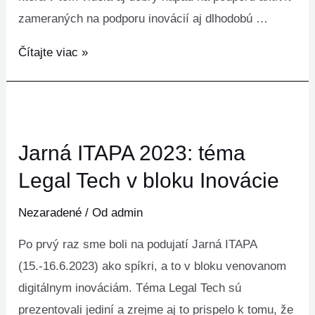
zameraných na podporu inovácií aj dlhodobú …
Ako
Čítajte viac »
sme
založili
Legal
Tech
Jarná ITAPA 2023: téma
Hub
Legal Tech v bloku Inovácie
Nezaradené
/ Od
admin
Po prvý raz sme boli na podujatí Jarná ITAPA
(15.-16.6.2023) ako spíkri, a to v bloku venovanom
digitálnym inováciám. Téma Legal Tech sú
prezentovali jediní a zrejme aj to prispelo k tomu, že