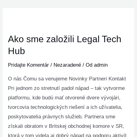
Preskočiť
na
obsah
Ako sme založili Legal Tech
Hub
Pridajte Komentár
/
Nezaradené
/ Od
admin
O nás Čomu sa venujeme Novinky Partneri Kontakt
Pri jednom zo stretnutí padol nápad – tak vytvorme
platformu, kde budú mať otvorené dvere vývojári,
tvorcovia technologických riešení a ich užívatelia,
poskytovatelia právnych služieb. Partnera sme
získali obratom v Britskej obchodnej komore v SR,
ktorá v tom videla aj dobrý nápad na podporu aktivít